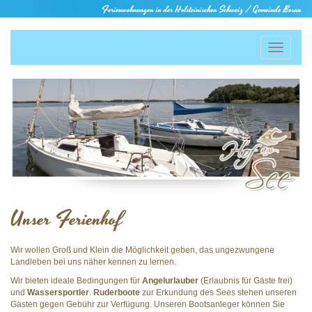
Ferienwohnungen in der Holsteinischen Schweiz / Gemeinde Bosau
Toggle
navigati
Unser Ferienhof
Wir wollen Groß und Klein die Möglichkeit geben, das ungezwungene
Landleben bei uns näher kennen zu lernen.
Wir bieten ideale Bedingungen für
Angelurlauber
(Erlaubnis für Gäste frei)
und
Wassersportler
.
Ruderboote
zur Erkundung des Sees stehen unseren
Gästen gegen Gebühr zur Verfügung. Unseren Bootsanleger können Sie