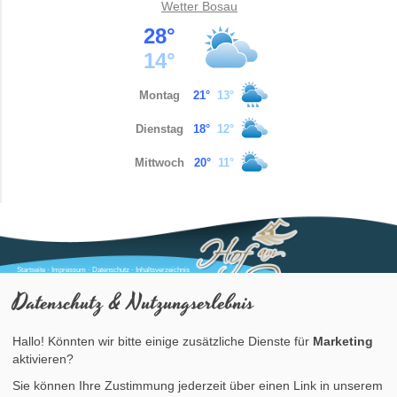
Wetter
Bosau
Startseite
·
Impressum
·
Datenschutz
·
Inhaltsverzeichnis
Datenschutz & Nutzungserlebnis
Ansprechpartner:
Gudrun & Henning Meier
Telefon:
Hallo! Könnten wir bitte einige zusätzliche Dienste für
Marketing
0162 404 73 87
0172 742 45 49
aktivieren?
Sie können Ihre Zustimmung jederzeit über einen Link in unserem
© 2012 Hof am See, 23715 Bosau / Gesamtherstellung:
www.froh-werbung.de